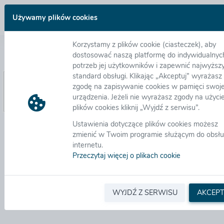
Log in
Używamy plików cookies
Korzystamy z plików cookie (ciasteczek), aby
I forgot my password
dostosować naszą platformę do indywidualnyc
potrzeb jej użytkowników i zapewnić najwyższ
standard obsługi. Klikając „Akceptuj” wyrażasz
Your e-mail
zgodę na zapisywanie cookies w pamięci swoj
address:
*
urządzenia. Jeżeli nie wyrażasz zgody na użyci
plików cookies kliknij „Wyjdź z serwisu”.
Ustawienia dotyczące plików cookies możesz
zmienić w Twoim programie służącym do obsłu
internetu.
Przeczytaj więcej o plikach cookie
WYJDŹ Z SERWISU
AKCEPT