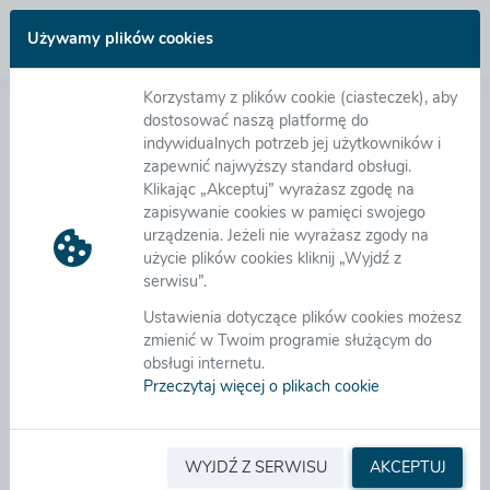
Zaloguj się
Używamy plików cookies
Korzystamy z plików cookie (ciasteczek), aby
Witamy na platformie zakupowej eB2B
dostosować naszą platformę do
indywidualnych potrzeb jej użytkowników i
zapewnić najwyższy standard obsługi.
Nowoczesna Platforma zakupowa eB2B wspomaga
Klikając „Akceptuj” wyrażasz zgodę na
zarządzanie procesami zakupowymi począwszy od
zapisywanie cookies w pamięci swojego
tworzenia wniosków zakupowych, ich akceptację,
urządzenia. Jeżeli nie wyrażasz zgody na
organizację zapytań ofertowych, aukcji i licytacji
użycie plików cookies kliknij „Wyjdź z
elektronicznych, zapewniając wymagane tryby
serwisu”.
udzielenia zamówienia zgodnie z ustawą PZP.
W
Ustawienia dotyczące plików cookies możesz
repozytorium umów można łatwo zarejestrować
zmienić w Twoim programie służącym do
podpisane umowy wraz z ich aneksami,
obsługi internetu.
w module EOD zarządzamy obiegiem dokumentów,
Przeczytaj więcej o plikach cookie
możemy też akceptować i rozliczać wszystkie faktury
zakupowe. Platforma umożliwia ocenę dostaw i
realizowanych umów wg dowolnych kryteriów,
pozwala łatwo klasyfikować dostawców oraz
WYJDŹ Z SERWISU
AKCEPTUJ
upraszcza zarządzanie dokumentami.
Czytaj więcej...