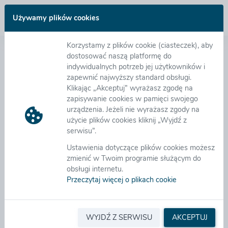
Zaloguj się
Używamy plików cookies
Korzystamy z plików cookie (ciasteczek), aby
Pomoc - Inne instrukcje
dostosować naszą platformę do
indywidualnych potrzeb jej użytkowników i
zapewnić najwyższy standard obsługi.
Menu
Klikając „Akceptuj” wyrażasz zgodę na
zapisywanie cookies w pamięci swojego
Instrukcja obsługi platformy eB2B
urządzenia. Jeżeli nie wyrażasz zgody na
Dokumenty wewnętrzne
Uwagi odnośnie arkuszy programu Excel
użycie plików cookies kliknij „Wyjdź z
Import danych
serwisu”.
Ustawienia dotyczące plików cookies możesz
zmienić w Twoim programie służącym do
obsługi internetu.
Przeczytaj więcej o plikach cookie
WYJDŹ Z SERWISU
AKCEPTUJ